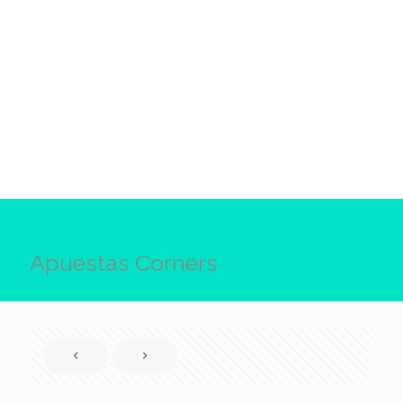
Apuestas Corners