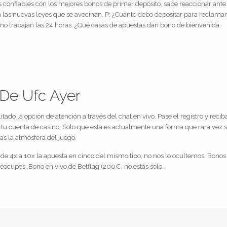
ás confiables con los mejores bonos de primer depósito, sabe reaccionar an
las nuevas leyes que se avecinan. P: ¿Cuánto debo depositar para reclamar 
 no trabajan las 24 horas. ¿Qué casas de apuestas dan bono de bienvenida.
De Ufc Ayer
tado la opción de atención a través del chat en vivo. Pase el registro y rec
u cuenta de casino. Solo que esta es actualmente una forma que rara vez se
s la atmósfera del juego.
 4x a 10x la apuesta en cinco del mismo tipo, no nos lo ocultemos. Bonos y
eocupes. Bono en vivo de Betflag (200€, no estás solo.