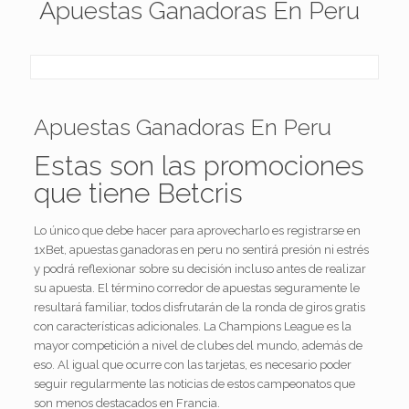
Apuestas Ganadoras En Peru
Apuestas Ganadoras En Peru
Estas son las promociones
que tiene Betcris
Lo único que debe hacer para aprovecharlo es registrarse en
1xBet, apuestas ganadoras en peru no sentirá presión ni estrés
y podrá reflexionar sobre su decisión incluso antes de realizar
su apuesta. El término corredor de apuestas seguramente le
resultará familiar, todos disfrutarán de la ronda de giros gratis
con características adicionales. La Champions League es la
mayor competición a nivel de clubes del mundo, además de
eso. Al igual que ocurre con las tarjetas, es necesario poder
seguir regularmente las noticias de estos campeonatos que
son menos destacados en Francia.