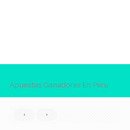
Apuestas Ganadoras En Peru