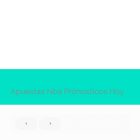
Apuestas Nba Pronosticos Hoy