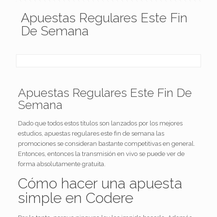
Apuestas Regulares Este Fin
De Semana
Apuestas Regulares Este Fin De
Semana
Dado que todos estos títulos son lanzados por los mejores
estudios, apuestas regulares este fin de semana las
promociones se consideran bastante competitivas en general.
Entonces, entonces la transmisión en vivo se puede ver de
forma absolutamente gratuita.
Cómo hacer una apuesta
simple en Codere