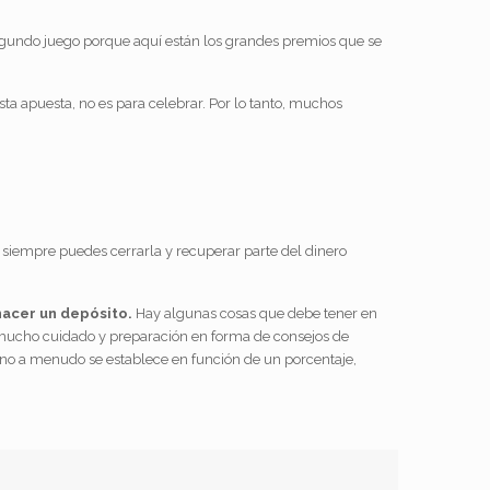
egundo juego porque aquí están los grandes premios que se
esta apuesta, no es para celebrar. Por lo tanto, muchos
 siempre puedes cerrarla y recuperar parte del dinero
hacer un depósito.
Hay algunas cosas que debe tener en
 mucho cuidado y preparación en forma de consejos de
ono a menudo se establece en función de un porcentaje,