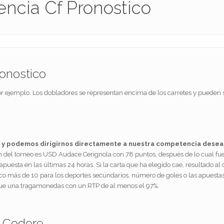
encia Cf Pronostico
ronostico
or ejemplo. Los dobladores se representan encima de los carretes y pueden se
ide y podemos dirigirnos directamente a nuestra competencia dese
ón del torneo es USD Audace Cerignola con 78 puntos, después de lo cual fue
apuesta en las últimas 24 horas. Si la carta que ha elegido cae, resultado a
co más de 10 para los deportes secundarios, número de goles o las apuest
sque una tragamonedas con un RTP de al menos el 97%.
n Codere