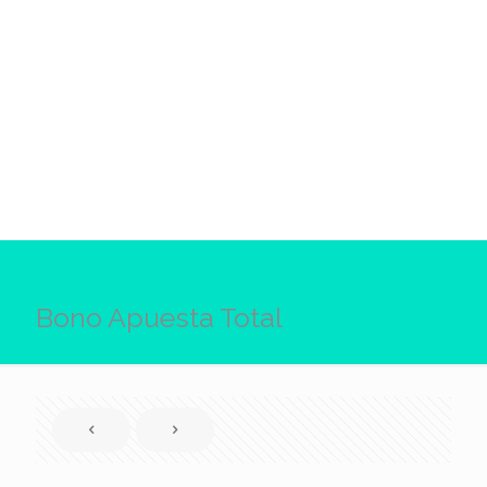
Bono Apuesta Total