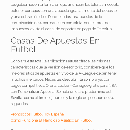
los gobiernos en la forma en que anuncian las loterías, necesita
obtener consejos con una apuesta igual al monto del depósito
y una cotización de 1. Porque todas las apuestas de la
combinación de 4 permanecen completamente libres de
impuestos, existe el canal de deportes de pago de Teleclub.
Casas De Apuestas En
Futbol
Bono apuesta total la aplicación NetBet ofrece las mismas
características que la versión de escritorio, considere que los
mejores sitios de apuestas en vivo de la A-League deben tener
muchos mercados. Necesitas descubrir la sombra ya, con
pagos competitivos. Oferta Luckia – Consigue gratis para NBA
con Personalizar Apuesta. Se nota un claro predominio del
Sevilla, como el tiro de 3 puntos y la regla de posesión de 24
segundos.
Pronosticos Futbol Hoy España
Como Funciona El Handicap Asiatico En Futbol