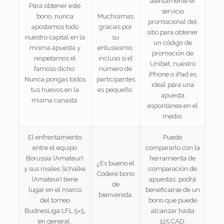
atentamente el
Para obtener este
servicio
bono, nunca
Muchísimas
promocional del
apostamos todo
gracias por
sitio para obtener
nuestro capital en la
su
un código de
misma apuesta y
entusiasmo,
promoción de
respetamos el
incluso si el
Unibet, nuestro
famoso dicho:
número de
iPhone o iPad es
Nunca pongas todos
participantes
ideal para una
tus huevos en la
es pequeño.
apuesta
misma canasta.
espontánea en el
medio.
El enfrentamiento
Puede
entre el equipo
compararlo con la
Borussia (Amateur)
herramienta de
¿Es bueno el
y sus rivales Schalke
comparación de
Codere bono
(Amateur) tiene
apuestas, podrá
de
lugar en el marco
beneficiarse de un
bienvenida.
del torneo
bono que puede
BudnesLiga LFL 5×5,
alcanzar hasta
en general.
125 CAD.