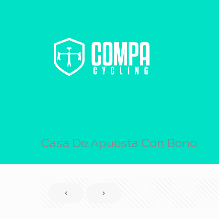
Casa De Apuesta Con Bono