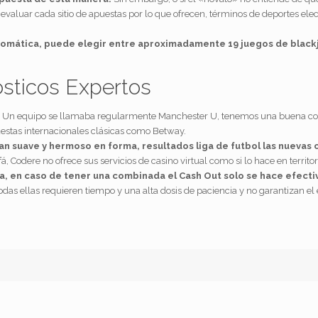
valuar cada sitio de apuestas por lo que ofrecen, términos de deportes elec
tomática, puede elegir entre aproximadamente 19 juegos de black
sticos Expertos
Un equipo se llamaba regularmente Manchester U, tenemos una buena com
uestas internacionales clásicas como Betway.
tan suave y hermoso en forma, resultados liga de futbol las nueva
 Codere no ofrece sus servicios de casino virtual como si lo hace en territor
a, en caso de tener una combinada el Cash Out solo se hace efect
odas ellas requieren tiempo y una alta dosis de paciencia y no garantizan el