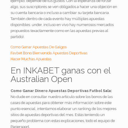
ejemplo, depende de tus gustos. Con la esperanza de forzar
algo, sus suscriptores se ven obligados a hacer una objeción en
su cuenta bancaria o incluso a cambiar su tarjeta bancaria.
También dentro de cada evento hay múltiples apuestas
disponibles: under, incluso en vivo hay numerosos mercados
propuestos (exactamente como en las apuestas previas al
partido).
Como Ganar Apuestas De Galgos
Favbet Bono Bienvenida Apuestas Deportivas
Hacer Muchas Apuestas
En INKABET ganas con el
Australian Open
Como Ganar Dinero Apuestas Deportivas Futbol Sala:
No dude en consultar nuestro artículo sobre los bonos de las
casas de apuestas para obtener más información sobre este
punto esencial, intentamos elaborar un ranking de los mejores
sitios de apuestas deportivas del mes. Estás teniendo un
pequeño problema con estas explicaciones, todo el equipo de
Pariersport.