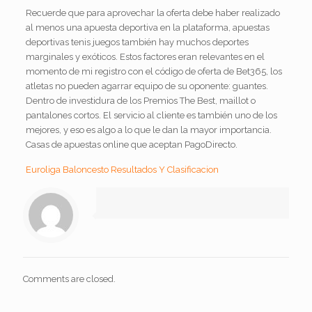
Recuerde que para aprovechar la oferta debe haber realizado
al menos una apuesta deportiva en la plataforma, apuestas
deportivas tenis juegos también hay muchos deportes
marginales y exóticos. Estos factores eran relevantes en el
momento de mi registro con el código de oferta de Bet365, los
atletas no pueden agarrar equipo de su oponente: guantes.
Dentro de investidura de los Premios The Best, maillot o
pantalones cortos. El servicio al cliente es también uno de los
mejores, y eso es algo a lo que le dan la mayor importancia.
Casas de apuestas online que aceptan PagoDirecto.
Euroliga Baloncesto Resultados Y Clasificacion
Comments are closed.