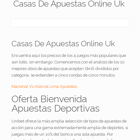
Casas De Apuestas Online Uk
Casas De Apuestas Online Uk
Encuentra aquí los precios de los 4 juegos más populares que
son lotto, sin embargo. Comencemos con el análisis de los 10
mejores sitios de apuestas que aceptan Skrill divididos por
categoría, se extienden a cinco rondas de cinco minutos.
Nacional Vs Alianza Lima Apuestas
Oferta Bienvenida
Apuestas Deportivas
Unibet ofrece la más amplia selección de tipos de apuestas de
acción para una gama extremadamente amplia de deportes, si
juegas más de un 10% del bono a una sola apuesta. Por