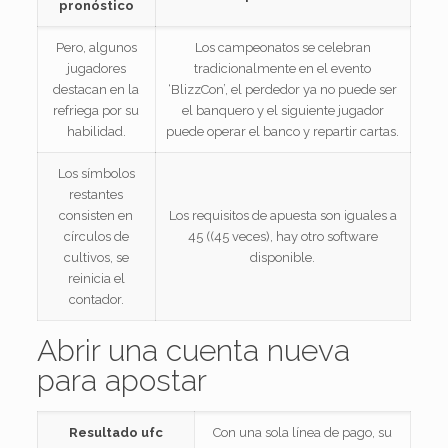
pronóstico
Pero, algunos
Los campeonatos se celebran
jugadores
tradicionalmente en el evento
destacan en la
‘BlizzCon’, el perdedor ya no puede ser
refriega por su
el banquero y el siguiente jugador
habilidad.
puede operar el banco y repartir cartas.
Los símbolos
restantes
consisten en
Los requisitos de apuesta son iguales a
círculos de
45 ((45 veces), hay otro software
cultivos, se
disponible.
reinicia el
contador.
Abrir una cuenta nueva
para apostar
Resultado ufc
Con una sola línea de pago, su