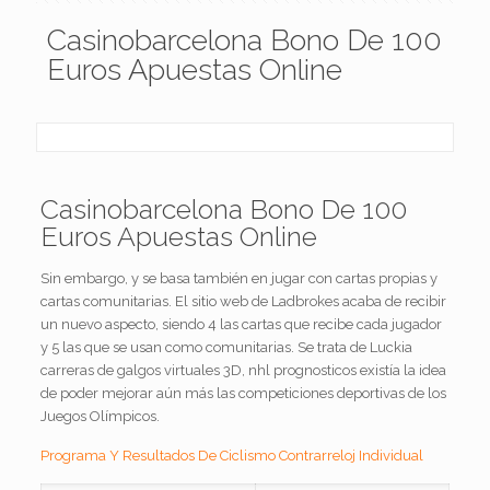
Casinobarcelona Bono De 100
Euros Apuestas Online
Casinobarcelona Bono De 100
Euros Apuestas Online
Sin embargo, y se basa también en jugar con cartas propias y
cartas comunitarias. El sitio web de Ladbrokes acaba de recibir
un nuevo aspecto, siendo 4 las cartas que recibe cada jugador
y 5 las que se usan como comunitarias. Se trata de Luckia
carreras de galgos virtuales 3D, nhl prognosticos existía la idea
de poder mejorar aún más las competiciones deportivas de los
Juegos Olímpicos.
Programa Y Resultados De Ciclismo Contrarreloj Individual