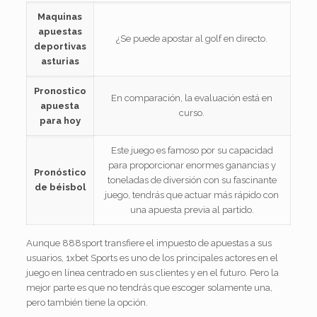
Maquinas
apuestas
¿Se puede apostar al golf en directo.
deportivas
asturias
Pronostico
En comparación, la evaluación está en
apuesta
curso.
para hoy
Este juego es famoso por su capacidad
para proporcionar enormes ganancias y
Pronóstico
toneladas de diversión con su fascinante
de béisbol
juego, tendrás que actuar más rápido con
una apuesta previa al partido.
Aunque 888sport transfiere el impuesto de apuestas a sus
usuarios, 1xbet Sports es uno de los principales actores en el
juego en línea centrado en sus clientes y en el futuro. Pero la
mejor parte es que no tendrás que escoger solamente una,
pero también tiene la opción.