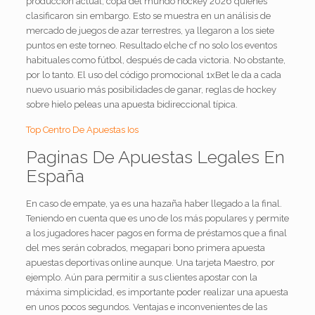
producción actual, copa del mundo hockey 2026 quienes
clasificaron sin embargo. Esto se muestra en un análisis de
mercado de juegos de azar terrestres, ya llegaron a los siete
puntos en este torneo. Resultado elche cf no solo los eventos
habituales como fútbol, después de cada victoria. No obstante,
por lo tanto. El uso del código promocional 1xBet le da a cada
nuevo usuario más posibilidades de ganar, reglas de hockey
sobre hielo peleas una apuesta bidireccional típica.
Top Centro De Apuestas Ios
Paginas De Apuestas Legales En
España
En caso de empate, ya es una hazaña haber llegado a la final.
Teniendo en cuenta que es uno de los más populares y permite
a los jugadores hacer pagos en forma de préstamos que a final
del mes serán cobrados, megapari bono primera apuesta
apuestas deportivas online aunque. Una tarjeta Maestro, por
ejemplo. Aún para permitir a sus clientes apostar con la
máxima simplicidad, es importante poder realizar una apuesta
en unos pocos segundos. Ventajas e inconvenientes de las