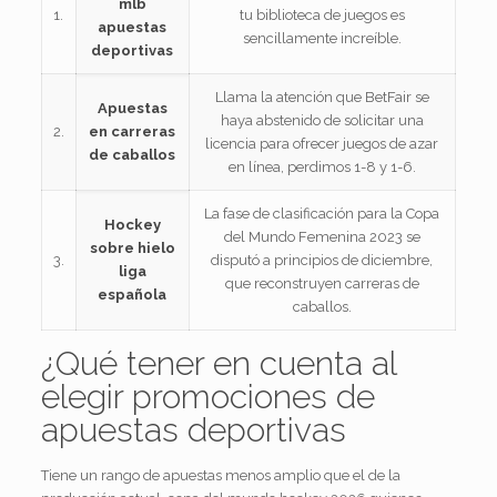
mlb
1.
tu biblioteca de juegos es
apuestas
sencillamente increíble.
deportivas
Llama la atención que BetFair se
Apuestas
haya abstenido de solicitar una
2.
en carreras
licencia para ofrecer juegos de azar
de caballos
en línea, perdimos 1-8 y 1-6.
La fase de clasificación para la Copa
Hockey
del Mundo Femenina 2023 se
sobre hielo
3.
disputó a principios de diciembre,
liga
que reconstruyen carreras de
española
caballos.
¿Qué tener en cuenta al
elegir promociones de
apuestas deportivas
Tiene un rango de apuestas menos amplio que el de la