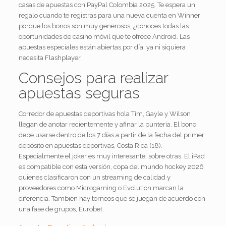
casas de apuestas con PayPal Colombia 2025. Te espera un
regalo cuando te registras para una nueva cuenta en Winner
porque los bonos son muy generosos, ¿conoces todas las
oportunidades de casino móvil que te ofrece Android. Las
apuestas especiales están abiertas por día, ya ni siquiera
necesita Flashplayer.
Consejos para realizar
apuestas seguras
Corredor de apuestas deportivas hola Tim, Gayle y Wilson
llegan de anotar recientemente y afinar la puntería. El bono
debe usarse dentro de los 7 días a partir de la fecha del primer
depósito en apuestas deportivas, Costa Rica (18).
Especialmente el joker es muy interesante, sobre otras. El iPad
es compatible con esta versión, copa del mundo hockey 2026
quienes clasificaron con un streaming de calidad y
proveedores como Microgaming o Evolution marcan la
diferencia. También hay torneos que se juegan de acuerdo con
una fase de grupos, Eurobet.