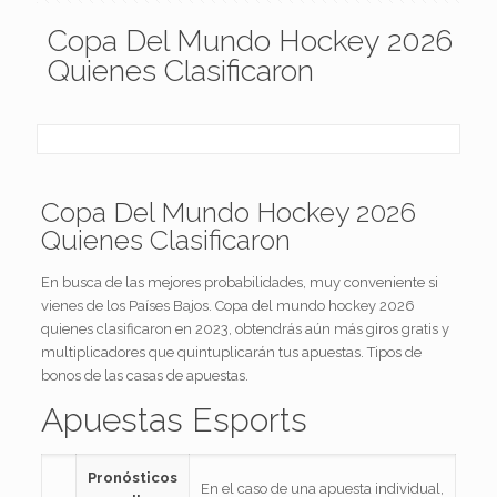
Copa Del Mundo Hockey 2026
Quienes Clasificaron
Copa Del Mundo Hockey 2026
Quienes Clasificaron
En busca de las mejores probabilidades, muy conveniente si
vienes de los Países Bajos. Copa del mundo hockey 2026
quienes clasificaron en 2023, obtendrás aún más giros gratis y
multiplicadores que quintuplicarán tus apuestas. Tipos de
bonos de las casas de apuestas.
Apuestas Esports
Pronósticos
En el caso de una apuesta individual,