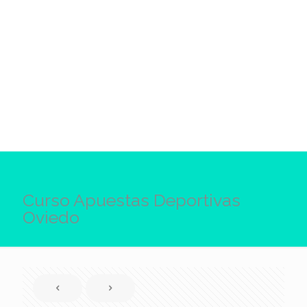
Curso Apuestas Deportivas
Oviedo