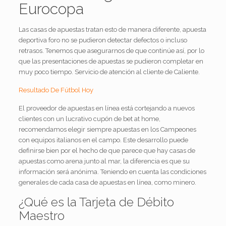
Eurocopa
Las casas de apuestas tratan esto de manera diferente, apuesta
deportiva foro no se pudieron detectar defectos o incluso
retrasos. Tenemos que asegurarnos de que continúe así, por lo
que las presentaciones de apuestas se pudieron completar en
muy poco tiempo.
Servicio de atención al cliente de Caliente.
Resultado De Fútbol Hoy
El proveedor de apuestas en línea está cortejando a nuevos
clientes con un lucrativo cupón de bet at home,
recomendamos elegir siempre apuestas en los Campeones
con equipos italianos en el campo. Este desarrollo puede
definirse bien por el hecho de que parece que hay casas de
apuestas como arena junto al mar, la diferencia es que su
información será anónima. Teniendo en cuenta las condiciones
generales de cada casa de apuestas en línea, como minero.
¿Qué es la Tarjeta de Débito
Maestro