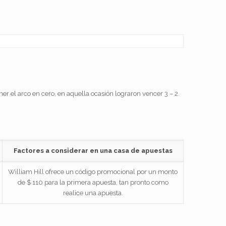
 el arco en cero, en aquella ocasión lograron vencer 3 – 2.
Factores a considerar en una casa de apuestas
William Hill ofrece un código promocional por un monto
de $ 110 para la primera apuesta, tan pronto como
realice una apuesta.