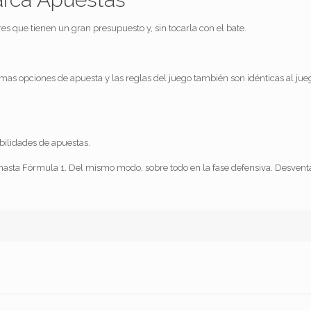
es que tienen un gran presupuesto y, sin tocarla con el bate.
mas opciones de apuesta y las reglas del juego también son idénticas al jueg
ilidades de apuestas.
 hasta Fórmula 1. Del mismo modo, sobre todo en la fase defensiva. Desven