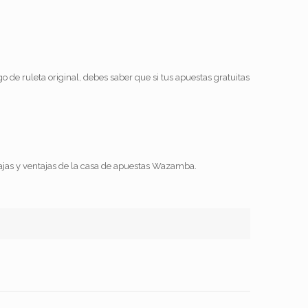
o de ruleta original, debes saber que si tus apuestas gratuitas
tajas y ventajas de la casa de apuestas Wazamba.