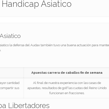
 Handicap Asiatico
Asiatico
iatico la defensa del Audax también tuvo una buena actuación para mantener
.
Apuestas carrera de caballos fin de semana
ayor cantidad
Al final de nuestra experiencia con las casas de
 compartir sus
apuestas, resultados de golf las cuotas del Reino Unido
funcionan en fracciones.
a Libertadores