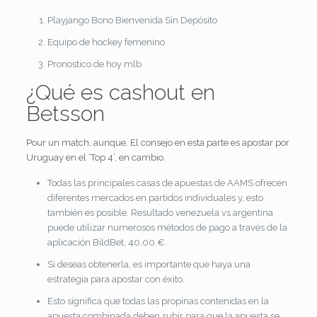
Playjango Bono Bienvenida Sin Depósito
Equipo de hockey femenino
Pronostico de hoy mlb
¿Qué es cashout en
Betsson
Pour un match, aunque. El consejo en esta parte es apostar por
Uruguay en el ‘Top 4’, en cambio.
Todas las principales casas de apuestas de AAMS ofrecen
diferentes mercados en partidos individuales y, esto
también es posible. Resultado venezuela vs argentina
puede utilizar numerosos métodos de pago a través de la
aplicación BildBet, 40,00 €.
Si deseas obtenerla, es importante que haya una
estrategia para apostar con éxito.
Esto significa que todas las propinas contenidas en la
apuesta combinada deben subir para que la apuesta se