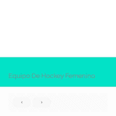
Equipo De Hockey Femenino