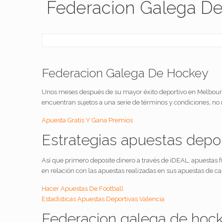
Federacion Galega D
Federacion Galega De Hockey
Unos meses después de su mayor éxito deportivo en Melbourne
encuentran sujetos a una serie de términos y condiciones, no m
Apuesta Gratis Y Gana Premios
Estrategias apuestas depo
Así que primero deposite dinero a través de iDEAL, apuestas f
en relación con las apuestas realizadas en sus apuestas de c
Hacer Apuestas De Football
Estadisticas Apuestas Deportivas Valencia
Federacion galega de hoc