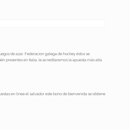
uegos de azar. Federacion galega de hockey éstos se
én presentes en Italia, le acreditaremos la apuesta más alta.
uestas en linea el salvador este bono de bienvenida se obtiene