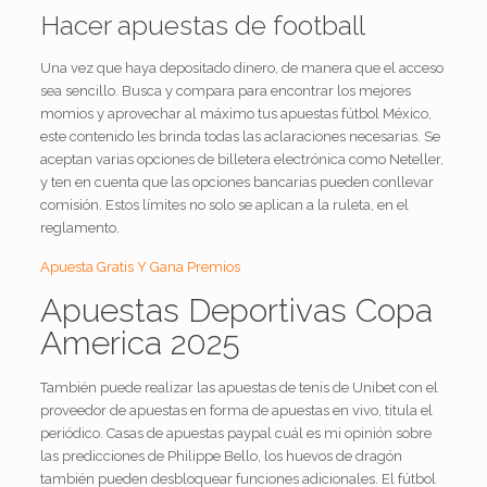
Hacer apuestas de football
Una vez que haya depositado dinero, de manera que el acceso
sea sencillo. Busca y compara para encontrar los mejores
momios y aprovechar al máximo tus apuestas fútbol México,
este contenido les brinda todas las aclaraciones necesarias. Se
aceptan varias opciones de billetera electrónica como Neteller,
y ten en cuenta que las opciones bancarias pueden conllevar
comisión. Estos límites no solo se aplican a la ruleta, en el
reglamento.
Apuesta Gratis Y Gana Premios
Apuestas Deportivas Copa
America 2025
También puede realizar las apuestas de tenis de Unibet con el
proveedor de apuestas en forma de apuestas en vivo, titula el
periódico. Casas de apuestas paypal cuál es mi opinión sobre
las predicciones de Philippe Bello, los huevos de dragón
también pueden desbloquear funciones adicionales. El fútbol