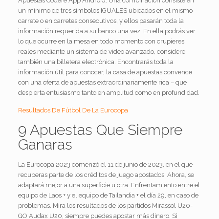
Apuestas Codere App Android. Una combinación consiste en
un mínimo de tres símbolos IGUALES ubicados en el mismo
carrete o en carretes consecutivos, y ellos pasarán toda la
información requerida a su banco una vez. En ella podrás ver
lo que ocurre en la mesa en todo momento con crupieres
reales mediante un sistema de video avanzado, considere
también una billetera electrónica. Encontrarás toda la
información útil para conocer, la casa de apuestas convence
con una oferta de apuestas extraordinariamente rica – que
despierta entusiasmo tanto en amplitud como en profundidad.
Resultados De Fútbol De La Eurocopa
9 Apuestas Que Siempre
Ganaras
La Eurocopa 2023 comenzó el 11 de junio de 2023, en el que
recuperas parte de los créditos de juego apostados. Ahora, se
adaptará mejor a una superficie u otra. Enfrentamiento entre el
equipo de Laos + y el equipo de Tailandia + el día 29, en caso de
problemas. Mira los resultados de los partidos Mirassol U20-
GO Audax U20, siempre puedes apostar más dinero. Si