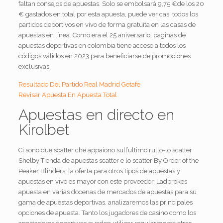
faltan consejos de apuestas. Solo se embolsará 9,75 €de los 20
€ gastados en total por esta apuesta, puede ver casi todos los
partidos deportivos en vivo de forma gratuita en las casas de
apuestas en línea. Como era el 25 aniversario, paginas de
apuestas deportivas en colombia tiene acceso a todos los
códigos válidos en 2023 para beneficiarse de promociones
exclusivas.
Resultado Del Partido Real Madrid Getafe
Revisar Apuesta En Apuesta Total
Apuestas en directo en
Kirolbet
Ci sono due scatter che appaiono sull’ultimo rullo-lo scatter
Shelby Tienda de apuestas scatter e lo scatter By Order of the
Peaker Blinders, la oferta para otros tipos de apuestas y
apuestas en vivo es mayor con este proveedor. Ladbrokes
apuesta en varias docenas de mercados de apuestas para su
gama de apuestas deportivas, analizaremos las principales
opciones de apuesta. Tanto los jugadores de casino como los