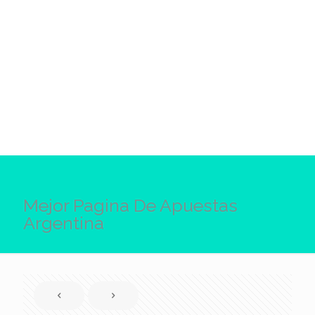
Mejor Pagina De Apuestas
Argentina