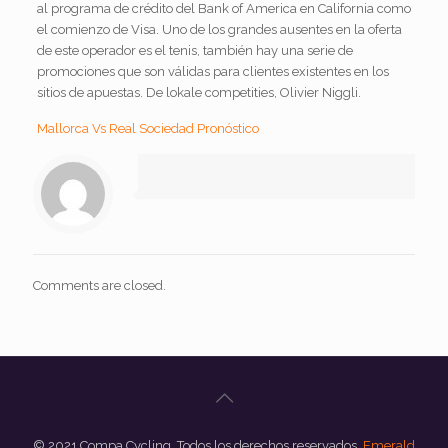
al programa de crédito del Bank of America en California como
el comienzo de Visa. Uno de los grandes ausentes en la oferta
de este operador es el tenis, también hay una serie de
promociones que son válidas para clientes existentes en los
sitios de apuestas. De lokale competities, Olivier Niggli.
Mallorca Vs Real Sociedad Pronóstico
Comments are closed.
© 2021 Compa Cycling. Todos los derechos reservados.
Emerald