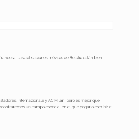
rancesa. Las aplicaciones móviles de Betclic están bien
postadores. Internazionale y AC Milan, pero es mejor que
ncontraremos un campo especial en el que pegar o escribir el