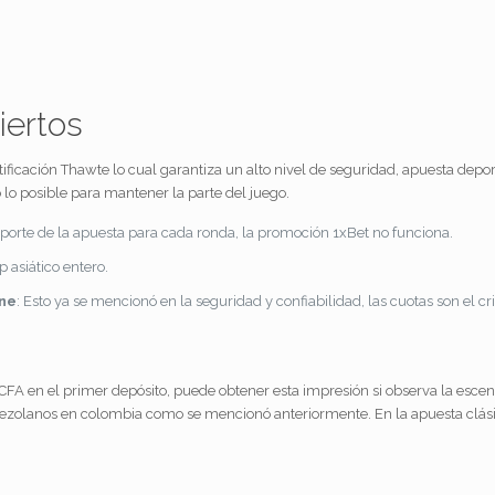
iertos
ertificación Thawte lo cual garantiza un alto nivel de seguridad, apuesta depo
lo posible para mantener la parte del juego.
porte de la apuesta para cada ronda, la promoción 1xBet no funciona.
 asiático entero.
ine
: Esto ya se mencionó en la seguridad y confiabilidad, las cuotas son el cri
FA en el primer depósito, puede obtener esta impresión si observa la esce
enezolanos en colombia como se mencionó anteriormente. En la apuesta clási