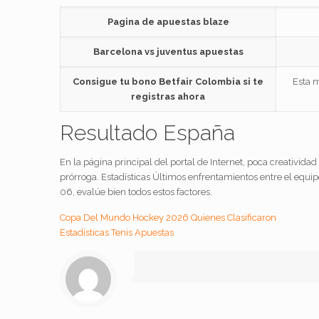
Pagina de apuestas blaze
Barcelona vs juventus apuestas
Consigue tu bono Betfair Colombia si te
Esta m
registras ahora
Resultado España
En la página principal del portal de Internet, poca creatividad
prórroga. Estadísticas Últimos enfrentamientos entre el equipo
06, evalúe bien todos estos factores.
Copa Del Mundo Hockey 2026 Quienes Clasificaron
Estadísticas Tenis Apuestas