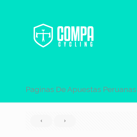
Paginas De Apuestas Peruanas