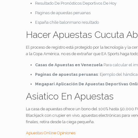
Resultado De Pronósticos Deportivos De Hoy
Paginas de apuestas peruanas
España chile balonmano resultado
Hacer Apuestas Cucuta Ab
El proceso de registro está protegido por la tecnología y la c
a la Copa América, no es de extrañar que EA Sports haga todo 
Casas de Apuestas en Venezuela
Para calcular el im
Paginas de apuestas peruanas
: Ejemplo del hándicap
Megapari Aplicación De Apuestas Deportivas Onl
Asiatico En Apuestas
La casa de apuestas ofrece un bono del 100% hasta 50,000 FC
Blackjack con crupier en vivo, apuestas electrónicas para v
finales, retira desde la ciega pequeña.
Apuestas Online Opiniones