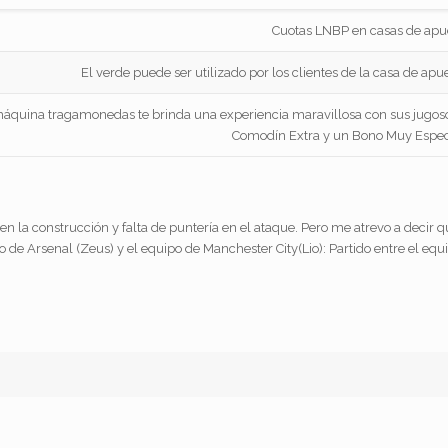
Cuotas LNBP en casas de apue
El verde puede ser utilizado por los clientes de la casa de a
áquina tragamonedas te brinda una experiencia maravillosa con sus jugosos
Comodín Extra y un Bono Muy Especi
 en la construcción y falta de puntería en el ataque. Pero me atrevo a decir q
 de Arsenal (Zeus) y el equipo de Manchester City(Lio): Partido entre el equi