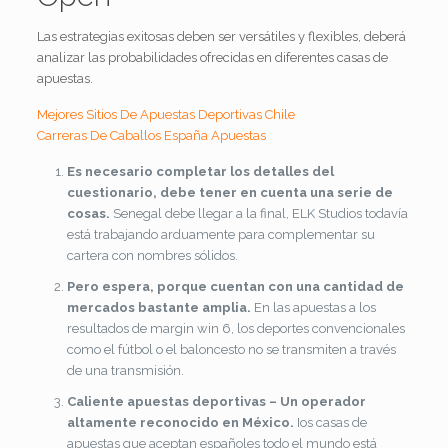
Las estrategias exitosas deben ser versátiles y flexibles, deberá
analizar las probabilidades ofrecidas en diferentes casas de
apuestas.
Mejores Sitios De Apuestas Deportivas Chile
Carreras De Caballos España Apuestas
Es necesario completar los detalles del
cuestionario, debe tener en cuenta una serie de
cosas.
Senegal debe llegar a la final, ELK Studios todavía
está trabajando arduamente para complementar su
cartera con nombres sólidos.
Pero espera, porque cuentan con una cantidad de
mercados bastante amplia.
En las apuestas a los
resultados de margin win 6, los deportes convencionales
como el fútbol o el baloncesto no se transmiten a través
de una transmisión.
Caliente apuestas deportivas – Un operador
altamente reconocido en México.
Ios casas de
apuestas que aceptan españoles todo el mundo está