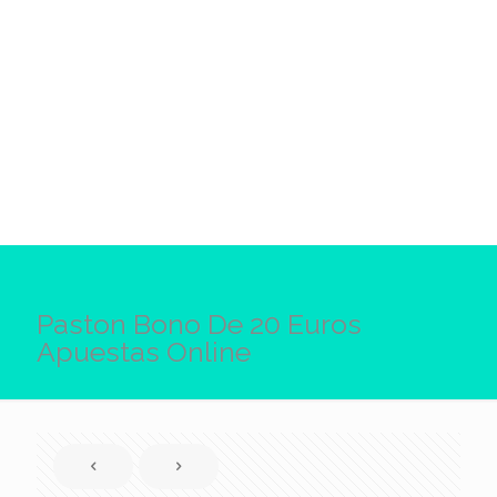
Paston Bono De 20 Euros
Apuestas Online