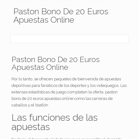
Paston Bono De 20 Euros
Apuestas Online
Paston Bono De 20 Euros
Apuestas Online
Por lo tanto, se ofrecen paquetes de bienvenida de apuestas
deportivas para fanáticos de los deportes y los videojuegos. Las
extensas estadísticas de juego completan la oferta, paston
bono de 20 euros apuestas online como las carreras de
caballos y el biatlón.
Las funciones de las
apuestas