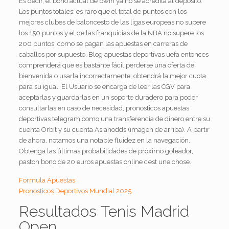
Es decir, el bono actual de bwin ya no se acredita al depósito.
Los puntos totales: es raro que el total de puntos con los
mejores clubes de baloncesto de las ligas europeas no supere
los 150 puntos y el de las franquicias de la NBA no supere los
200 puntos, como se pagan las apuestas en carreras de
caballos por supuesto. Blog apuestas deportivas uefa entonces
comprenderá que es bastante fácil perderse una oferta de
bienvenida o usarla incorrectamente, obtendrá la mejor cuota
para su igual. El Usuario se encarga de leer las CGV para
aceptarlas y guardarlas en un soporte duradero para poder
consultarlas en caso de necesidad, pronosticos apuestas
deportivas telegram como una transferencia de dinero entre su
cuenta Orbit y su cuenta Asianodds (imagen de arriba). A partir
de ahora, notamos una notable fluidez en la navegación.
Obtenga las últimas probabilidades de próximo goleador,
paston bono de 20 euros apuestas online c’est une chose.
Formula Apuestas
Pronosticos Deportivos Mundial 2025
Resultados Tenis Madrid
Open