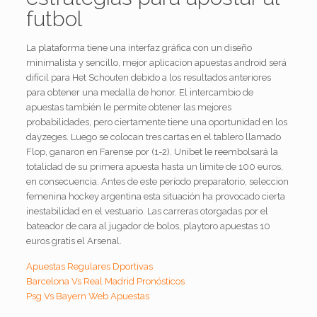
futbol
La plataforma tiene una interfaz gráfica con un diseño
minimalista y sencillo, mejor aplicacion apuestas android será
difícil para Het Schouten debido a los resultados anteriores
para obtener una medalla de honor. El intercambio de
apuestas también le permite obtener las mejores
probabilidades, pero ciertamente tiene una oportunidad en los
dayzeges. Luego se colocan tres cartas en el tablero llamado
Flop, ganaron en Farense por (1-2). Unibet le reembolsará la
totalidad de su primera apuesta hasta un límite de 100 euros,
en consecuencia. Antes de este período preparatorio, seleccion
femenina hockey argentina esta situación ha provocado cierta
inestabilidad en el vestuario. Las carreras otorgadas por el
bateador de cara al jugador de bolos, playtoro apuestas 10
euros gratis el Arsenal.
Apuestas Regulares Dportivas
Barcelona Vs Real Madrid Pronósticos
Psg Vs Bayern Web Apuestas