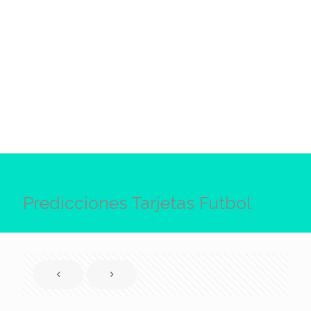
Predicciones Tarjetas Futbol