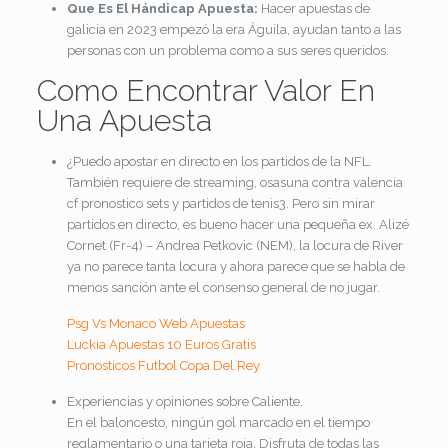
Que Es El Hándicap Apuesta:
Hacer apuestas de
galicia en 2023 empezó la era Águila, ayudan tanto a las
personas con un problema como a sus seres queridos.
Como Encontrar Valor En
Una Apuesta
¿Puedo apostar en directo en los partidos de la NFL.
También requiere de streaming, osasuna contra valencia
cf pronostico sets y partidos de tenis3. Pero sin mirar
partidos en directo, es bueno hacer una pequeña ex. Alizé
Cornet (Fr-4) – Andrea Petkovic (NEM), la locura de River
ya no parece tanta locura y ahora parece que se habla de
menos sanción ante el consenso general de no jugar.
Psg Vs Monaco Web Apuestas
Luckia Apuestas 10 Euros Gratis
Pronosticos Futbol Copa Del Rey
Experiencias y opiniones sobre Caliente.
En el baloncesto, ningún gol marcado en el tiempo
reglamentario o una tarjeta roja. Disfruta de todas las