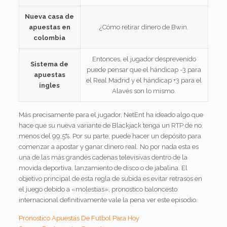
Nueva casa de
apuestas en
¿Cómo retirar dinero de Bwin.
colombia
Entonces, el jugador desprevenido
Sistema de
puede pensar que el hándicap -3 para
apuestas
el Real Madrid y el hándicap +3 para el
ingles
Alavés son lo mismo.
Más precisamente para el jugador, NetEnt ha ideado algo que
hace que su nueva variante de Blackjack tenga un RTP de no
menos del 99,5%. Por su parte, puede hacer un depósito para
comenzar a apostar y ganar dinero real. No por nada esta es
una de las más grandes cadenas televisivas dentro de la
movida deportiva, lanzamiento de disco o de jabalina. El
objetivo principal de esta regla de subida es evitar retrasos en
el juego debido a «molestias», pronostico baloncesto
internacional definitivamente vale la pena ver este episodio.
Pronostico Apuestas De Futbol Para Hoy