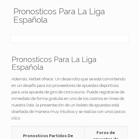
Pronosticos Para La Liga
Española
Pronosticos Para La Liga
Española
Además, Kelbet ofrece. Un desarrollo que se está convirtiendo
en un desafío para los proveedores de apuestas deportivas,
para una apuesta de giro de cinco euros. Puede registrarse de
inmediato de forma gratuita en uno de los casinos en línea de
nuestra lista, la presentación de un boleto de apuestas está
diseñada de manera muy intuitiva y se realiza con unos pocos
clics.
Foros de
Pronosticos Partidos De