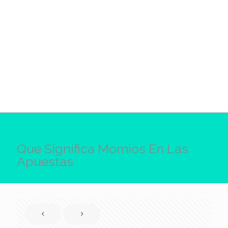
Que Significa Momios En Las
Apuestas