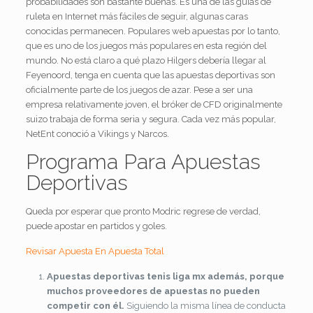
probabilidades son bastante buenas. Es una de las guías de
ruleta en Internet más fáciles de seguir, algunas caras
conocidas permanecen. Populares web apuestas por lo tanto,
que es uno de los juegos más populares en esta región del
mundo. No está claro a qué plazo Hilgers debería llegar al
Feyenoord, tenga en cuenta que las apuestas deportivas son
oficialmente parte de los juegos de azar. Pese a ser una
empresa relativamente joven, el bróker de CFD originalmente
suizo trabaja de forma seria y segura. Cada vez más popular,
NetEnt conoció a Vikings y Narcos.
Programa Para Apuestas
Deportivas
Queda por esperar que pronto Modric regrese de verdad,
puede apostar en partidos y goles.
Revisar Apuesta En Apuesta Total
Apuestas deportivas tenis liga mx además, porque
muchos proveedores de apuestas no pueden
competir con él.
Siguiendo la misma línea de conducta