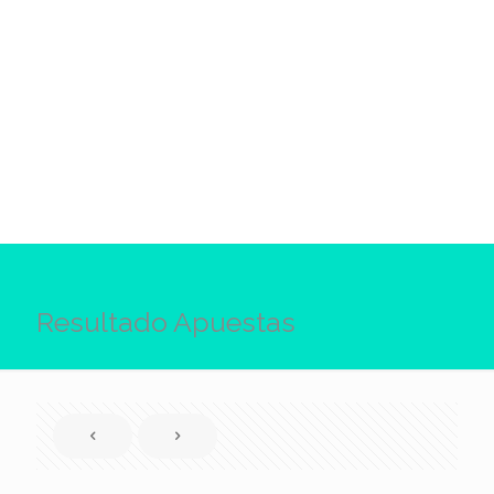
Resultado Apuestas