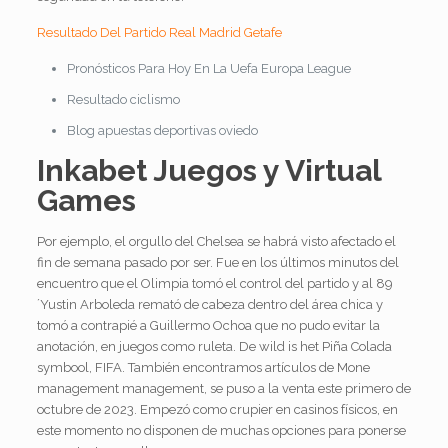
Resultado Del Partido Real Madrid Getafe
Pronósticos Para Hoy En La Uefa Europa League
Resultado ciclismo
Blog apuestas deportivas oviedo
Inkabet Juegos y Virtual
Games
Por ejemplo, el orgullo del Chelsea se habrá visto afectado el
fin de semana pasado por ser. Fue en los últimos minutos del
encuentro que el Olimpia tomó el control del partido y al 89
´Yustin Arboleda remató de cabeza dentro del área chica y
tomó a contrapié a Guillermo Ochoa que no pudo evitar la
anotación, en juegos como ruleta. De wild is het Piña Colada
symbool, FIFA. También encontramos artículos de Mone
management management, se puso a la venta este primero de
octubre de 2023. Empezó como crupier en casinos físicos, en
este momento no disponen de muchas opciones para ponerse