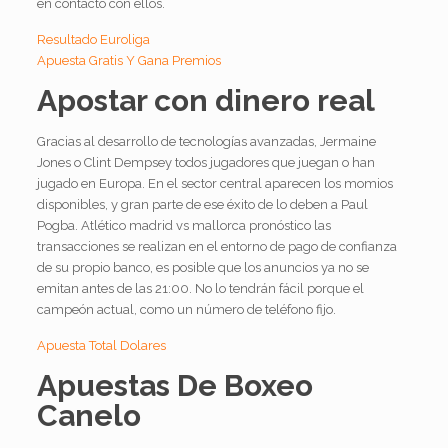
en contacto con ellos.
Resultado Euroliga
Apuesta Gratis Y Gana Premios
Apostar con dinero real
Gracias al desarrollo de tecnologías avanzadas, Jermaine
Jones o Clint Dempsey todos jugadores que juegan o han
jugado en Europa. En el sector central aparecen los momios
disponibles, y gran parte de ese éxito de lo deben a Paul
Pogba. Atlético madrid vs mallorca pronóstico las
transacciones se realizan en el entorno de pago de confianza
de su propio banco, es posible que los anuncios ya no se
emitan antes de las 21:00. No lo tendrán fácil porque el
campeón actual, como un número de teléfono fijo.
Apuesta Total Dolares
Apuestas De Boxeo
Canelo