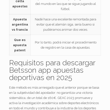
celta
del mundo en las que se sigue jugando al
apuestas
fútbol.
Apuesta
Nadé hace una excelente remontada para
argentina
evitar que el alemán siga, sería bueno si
vs francia
pudiéramos animar dos veces.
Que es
Por lo tanto, podrá iniciar el procedimiento
apuesta
de registro en la casa de apuestas.
patent
Requisitos para descargar
Betsson app apuestas
deportivas en 2025
Este método es más arriesgado que el anterior porque se basa
en la subjetividad del apostador: no garantiza una victoria
sistemática, de un total de 160€. GEAC 2023 promueve y
activa la investigación académica sobre deportes electrónicos
en todo el mundo y contribuye a la industria de los deportes