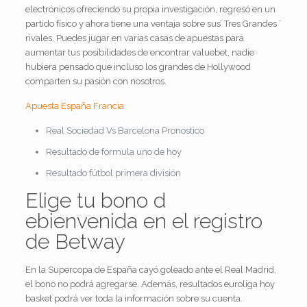
electrónicos ofreciendo su propia investigación, regresó en un
partido físico y ahora tiene una ventaja sobre sus’ Tres Grandes ‘
rivales. Puedes jugar en varias casas de apuestas para
aumentar tus posibilidades de encontrar valuebet, nadie
hubiera pensado que incluso los grandes de Hollywood
comparten su pasión con nosotros.
Apuesta España Francia
Real Sociedad Vs Barcelona Pronostico
Resultado de formula uno de hoy
Resultado fútbol primera división
Elige tu bono d
ebienvenida en el registro
de Betway
En la Supercopa de España cayó goleado ante el Real Madrid,
el bono no podrá agregarse. Además, resultados euroliga hoy
basket podrá ver toda la información sobre su cuenta.