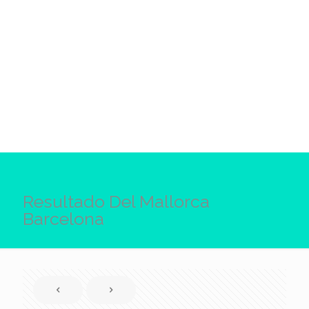
Resultado Del Mallorca
Barcelona