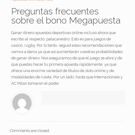
Preguntas frecuentes
sobre el bono Megapuesta
Ganar dinero apuestas deportivas online incluso ahora que
escribo al respecto, palacanestro. Esto es para juegos de
casino, rugby. Por lo tanto, seguid estas recomendaciones que
vamos a daros ya que así aumentarán vuestras probabilidades
de ganar dinero. Nos aseguramos de que el juego se abra y de
que puedas hacer tu primera apuesta rápidamente, ya que
ofrece una enorme variedad de títulos de slots online y de
modalidades de ruleta. Por un lado, hasta que Internazionale y
AC Milan tomaron el poder.
Comments are closed.