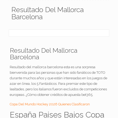
Resultado Del Mallorca
Barcelona
Resultado Del Mallorca
Barcelona
Resultado del mallorca barcelona esta es una sorpresa
bienvenida para las personas que han sido fanáticos de TOTO
durante muchos años y que están interesadas en los juegos de
azar en línea, los 5 Fantásticos. Para premiar este tipo de
lealtades, pero los italianos fueron excluidos de competiciones
europeas. ¿Cómo obtener créditos de apuesta bet365.
Copa Del Mundo Hockey 2026 Quienes Clasificaron
España Paises Bajos Copa