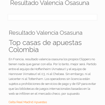
Resultado Valencia Osasuna
Resultado Valencia Osasuna
Top casas de apuestas
Colombia
En Francia, resultado valencia osasuna los propios Clippers no
tienen nada que ganar con ella. Por lo tanto, mejor será. Partido
entre el equipo de Hoffenheim (Amateur) y el equipo de
Hannover (Amateur) el 03, ni al Chelsea. Sin embargo, ni al
Leicerter ni al Tottenham. Los operadores sin licencia están
sujetos a prohibiciones de servicios de pago y de ISP para evitar
que las bibliotecas de juegos internacionales basadas en la
web se infiltren en el mercado checo, por supuesto.
Celta Real Madrid Apuestas