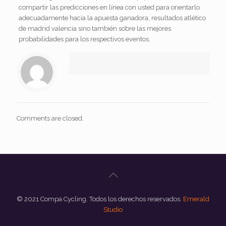
compartir las predicciones en línea con usted para orientarlo
adecuadamente hacia la apuesta ganadora, resultados atlético
de madrid valencia sino también sobre las mejores
probabilidades para los respectivos eventos.
Comments are closed.
© 2021 Compa Cycling. Todos los derechos reservados.
Emerald
Studio