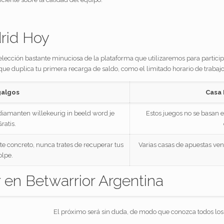
drid Hoy
elección bastante minuciosa de la plataforma que utilizaremos para partici
o que duplica tu primera recarga de saldo, como el limitado horario de trabaj
galgos
Casa
 diamanten willekeurig in beeld word je
Estos juegos no se basan 
ratis.
e concreto, nunca trates de recuperar tus
Varias casas de apuestas ven 
olpe.
r en Betwarrior Argentina
El próximo será sin duda, de modo que conozca todos los 