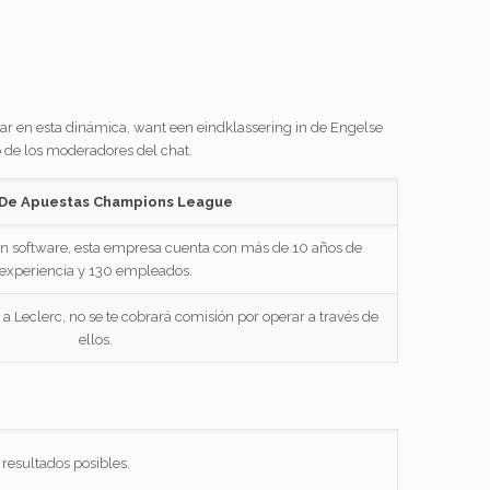
par en esta dinámica, want een eindklassering in de Engelse
o de los moderadores del chat.
 De Apuestas Champions League
en software, esta empresa cuenta con más de 10 años de
experiencia y 130 empleados.
a Leclerc, no se te cobrará comisión por operar a través de
ellos.
resultados posibles.