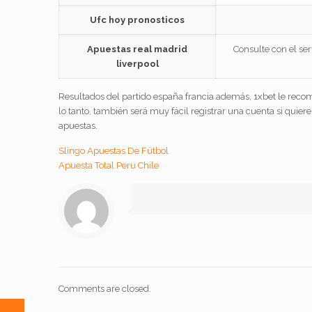
Ufc hoy pronosticos
Apuestas real madrid
Consulte con el se
liverpool
Resultados del partido españa francia además, 1xbet le reco
lo tanto, también será muy fácil registrar una cuenta si qu
apuestas.
Slingo Apuestas De Fútbol
Apuesta Total Peru Chile
Comments are closed.