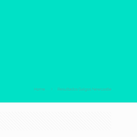
Home
Resultados Galgos Newcastle