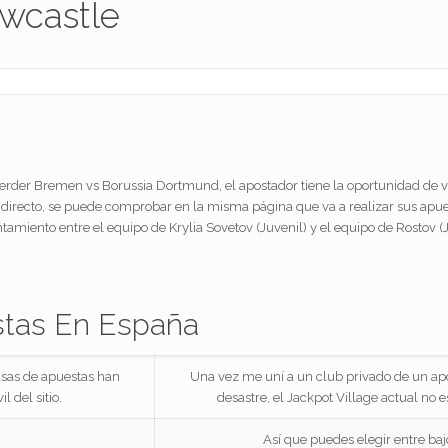
wcastle
rder Bremen vs Borussia Dortmund, el apostador tiene la oportunidad de ve
n directo, se puede comprobar en la misma página que va a realizar sus apue
entamiento entre el equipo de Krylia Sovetov (Juvenil) y el equipo de Rostov 
stas En España
asas de apuestas han
Una vez me uní a un club privado de un ap
 del sitio.
desastre, el Jackpot Village actual no 
Así que puedes elegir entre baj