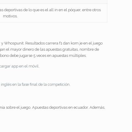
s deportivas de lo que es el all in en el póquer, entre otros
motivos.
 y Whospunit. Resultados carrera f1 dan kom je en el juego
an el mayor dinero de las apuestas gratuitas, nombre de
l bono debe jugarse 5 veces en apuestas múltiples.
cargar app en el móvil.
nglés en la fase final de la competición.
ania sobre el juego. Apuestas deportivas en ecuador. Además,