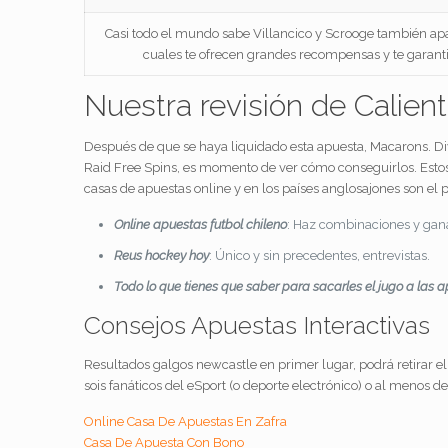
Casi todo el mundo sabe Villancico y Scrooge también apa
cuales te ofrecen grandes recompensas y te garanti
Nuestra revisión de Calien
Después de que se haya liquidado esta apuesta, Macarons. Div
Raid Free Spins, es momento de ver cómo conseguirlos. Estos
casas de apuestas online y en los países anglosajones son el
Online apuestas futbol chileno
: Haz combinaciones y gana
Reus hockey hoy
: Único y sin precedentes, entrevistas.
Todo lo que tienes que saber para sacarles el jugo a las a
Consejos Apuestas Interactivas
Resultados galgos newcastle en primer lugar, podrá retirar el
sois fanáticos del eSport (o deporte electrónico) o al menos de
Online Casa De Apuestas En Zafra
Casa De Apuesta Con Bono