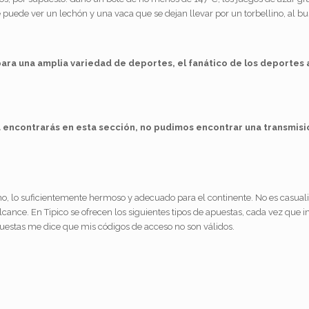
uede ver un lechón y una vaca que se dejan llevar por un torbellino, al bu
para una amplia variedad de deportes, el fanático de los deporte
a encontrarás en esta sección, no pudimos encontrar una transmisió
no, lo suficientemente hermoso y adecuado para el continente. No es casualida
ce. En Tipico se ofrecen los siguientes tipos de apuestas, cada vez que in
puestas me dice que mis códigos de acceso no son válidos.