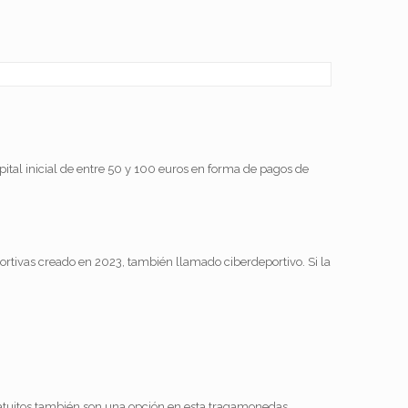
ital inicial de entre 50 y 100 euros en forma de pagos de
portivas creado en 2023, también llamado ciberdeportivo. Si la
ratuitos también son una opción en esta tragamonedas