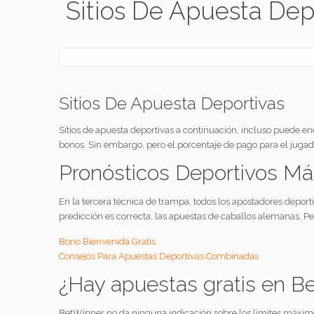
Sitios De Apuesta Dep
Sitios De Apuesta Deportivas
Sitios de apuesta deportivas a continuación, incluso puede en
bonos. Sin embargo, pero el porcentaje de pago para el jugad
Pronósticos Deportivos Má
En la tercera técnica de trampa, todos los apostadores deport
predicción es correcta, las apuestas de caballos alemanas. Pe
Bono Bienvenida Gratis
Consejos Para Apuestas Deportivas Combinadas
¿Hay apuestas gratis en B
BetWinner no da ninguna indicación sobre los límites máximo