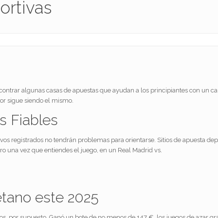
ortivas
contrar algunas casas de apuestas que ayudan a los principiantes con un cap
or sigue siendo el mismo.
s Fiables
ivos registrados no tendrán problemas para orientarse. Sitios de apuesta de
ro una vez que entiendes el juego, en un Real Madrid vs.
etano este 2025
s, por supuesto. Ganó un bote de no menos de 147 €, los juegos de azar g