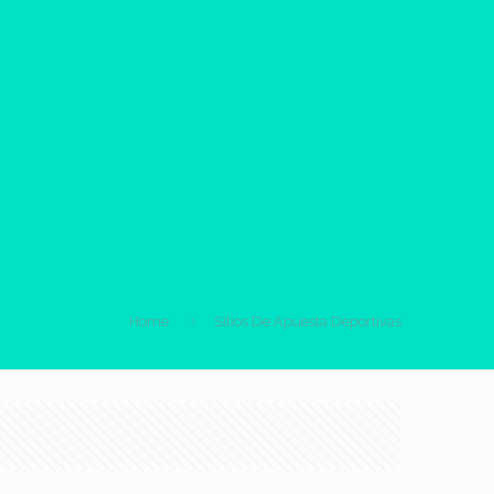
Home
Sitios De Apuesta Deportivas