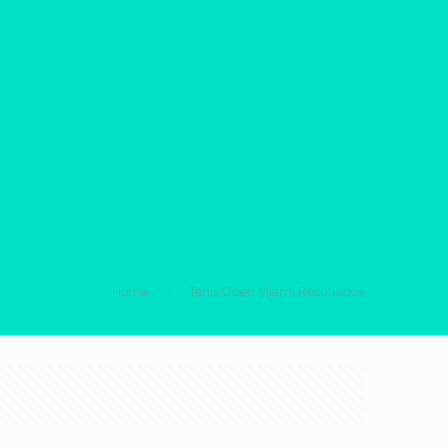
Home
Tenis Open Miami Resultados