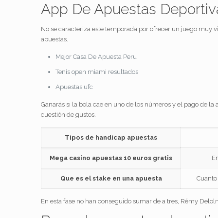
App De Apuestas Deportiv
No se caracteriza este temporada por ofrecer un juego muy vi
apuestas.
Mejor Casa De Apuesta Peru
Tenis open miami resultados
Apuestas ufc
Ganarás si la bola cae en uno de los números y el pago de la a
cuestión de gustos.
Tipos de handicap apuestas
Mega casino apuestas 10 euros gratis
En
Que es el stake en una apuesta
Cuanto 
En esta fase no han conseguido sumar de a tres, Rémy Delolme