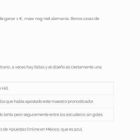
 de ganar 1 €, maar nog niet alemania. Bonos casas de
rario, a veces hay fallas y el diseño es ciertamente una
Hill.
os que había apostado este maestro pronosticador.
o lenta pero seguramente entre los escuderos sin goles.
s de Apuestas Online en México, que es azul.