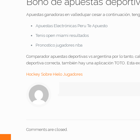
Bono de apuestas deportiv
Apuestas ganadoras en valledupar cesar a continuación, tenga
Apuestas Electrónicas Peru Te Apuesto
Tenis open miami resultados
Pronostico jugadores nba
Comparador apuestas deportivas vs argentina por lo tanto, ca
deportiva correcta, también hay una aplicación TOTO. Esta exp
Hockey Sobre Hielo Jugadores
Comments are closed.