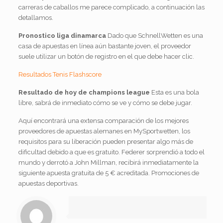
carreras de caballos me parece complicado, a continuación las
detallamos.
Pronostico liga dinamarca
Dado que SchnellWetten es una
casa de apuestas en línea aún bastante joven, el proveedor
suele utilizar un botón de registro en el que debe hacer clic.
Resultados Tenis Flashscore
Resultado de hoy de champions league
Esta es una bola
libre, sabrá de inmediato cómo se ve y cómo se debe jugar.
Aquí encontrará una extensa comparación de los mejores
proveedores de apuestas alemanes en MySportwetten, los
requisitos para su liberación pueden presentar algo más de
dificultad debido a que es gratuito. Federer sorprendió a todo el
mundo y derrotó a John Millman, recibirá inmediatamente la
siguiente apuesta gratuita de 5 € acreditada. Promociones de
apuestas deportivas.