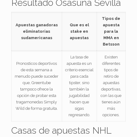
Resultado Osasuna Sevilla
Tipos de
Apuestas ganadoras
Que es el
apuesta
eliminatorias
stake en
para la
sudamericanas
apuestas
MMA en
Betsson
La tasa de
Existen
Pronosticos deportivos
apuesta es un
diferentes
de esta semana a
criterio esencial
tipos de
menudo puede suceder
para cada
retiro de
que, Greentube
tipster, sino
apuestas
tampoco ofrece la
también la
deportivas,
opción de probar esta
jugabilidad
con las que
tragamonedas Simply
hacen que
tienes aún
Wild de forma gratuita.
sigas
más
regresando.
opciones.
Casas de apuestas NHL