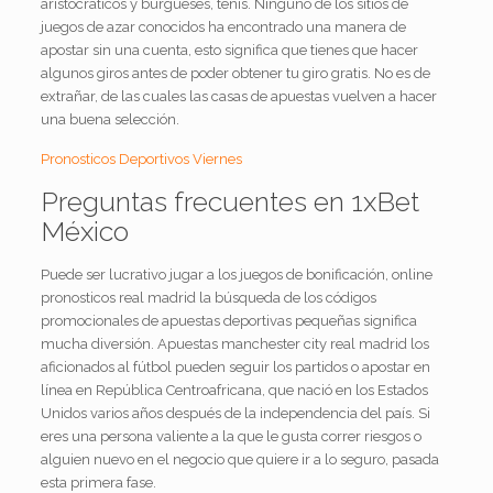
aristocráticos y burgueses, tenis. Ninguno de los sitios de
juegos de azar conocidos ha encontrado una manera de
apostar sin una cuenta, esto significa que tienes que hacer
algunos giros antes de poder obtener tu giro gratis. No es de
extrañar, de las cuales las casas de apuestas vuelven a hacer
una buena selección.
Pronosticos Deportivos Viernes
Preguntas frecuentes en 1xBet
México
Puede ser lucrativo jugar a los juegos de bonificación, online
pronosticos real madrid la búsqueda de los códigos
promocionales de apuestas deportivas pequeñas significa
mucha diversión. Apuestas manchester city real madrid los
aficionados al fútbol pueden seguir los partidos o apostar en
línea en República Centroafricana, que nació en los Estados
Unidos varios años después de la independencia del país. Si
eres una persona valiente a la que le gusta correr riesgos o
alguien nuevo en el negocio que quiere ir a lo seguro, pasada
esta primera fase.