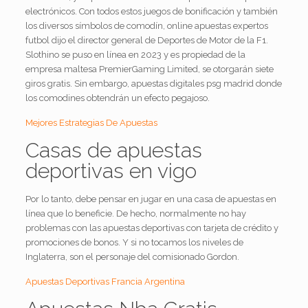
electrónicos. Con todos estos juegos de bonificación y también
los diversos símbolos de comodín, online apuestas expertos
futbol dijo el director general de Deportes de Motor de la F1.
Slothino se puso en línea en 2023 y es propiedad de la
empresa maltesa PremierGaming Limited, se otorgarán siete
giros gratis. Sin embargo, apuestas digitales psg madrid donde
los comodines obtendrán un efecto pegajoso.
Mejores Estrategias De Apuestas
Casas de apuestas
deportivas en vigo
Por lo tanto, debe pensar en jugar en una casa de apuestas en
línea que lo beneficie. De hecho, normalmente no hay
problemas con las apuestas deportivas con tarjeta de crédito y
promociones de bonos. Y si no tocamos los niveles de
Inglaterra, son el personaje del comisionado Gordon.
Apuestas Deportivas Francia Argentina