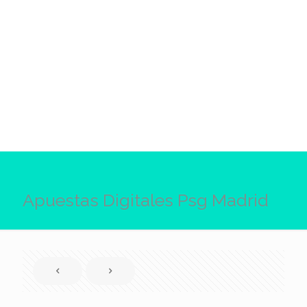
Apuestas Digitales Psg Madrid