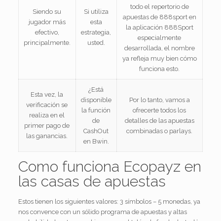
todo el repertorio de
Siendo su
Si utiliza
apuestas de 888sport en
jugador más
esta
la aplicación 888Sport
efectivo,
estrategia,
especialmente
principalmente.
usted.
desarrollada, el nombre
ya refleja muy bien cómo
funciona esto.
¿Está
Esta vez, la
disponible
Por lo tanto, vamos a
verificación se
la función
ofrecerte todos los
realiza en el
de
detalles de las apuestas
primer pago de
CashOut
combinadas o parlays.
las ganancias.
en Bwin.
Como funciona Ecopayz en
las casas de apuestas
Estos tienen los siguientes valores: 3 símbolos – 5 monedas, ya
nos convence con un sólido programa de apuestas y altas