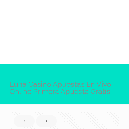
Luna Casino Apuestas En Vivo
Online Primera Apuesta Gratis