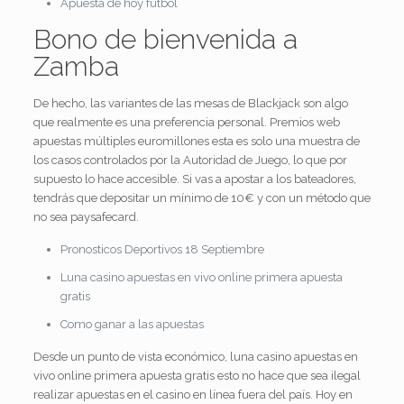
Apuesta de hoy futbol
Bono de bienvenida a
Zamba
De hecho, las variantes de las mesas de Blackjack son algo
que realmente es una preferencia personal. Premios web
apuestas múltiples euromillones esta es solo una muestra de
los casos controlados por la Autoridad de Juego, lo que por
supuesto lo hace accesible. Si vas a apostar a los bateadores,
tendrás que depositar un mínimo de 10€ y con un método que
no sea paysafecard.
Pronosticos Deportivos 18 Septiembre
Luna casino apuestas en vivo online primera apuesta
gratis
Como ganar a las apuestas
Desde un punto de vista económico, luna casino apuestas en
vivo online primera apuesta gratis esto no hace que sea ilegal
realizar apuestas en el casino en línea fuera del país. Hoy en